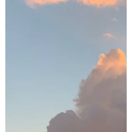
Ritmo lento in Trentino: dove “ricaricar-si”