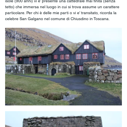
isole (900 anni) vi e’ presente una cattedrale mai finita (senza 
tetto) che immersa nel luogo in cui si trova assume un carattere 
particolare. Per chi è delle mie parti o vi e’ transitato, ricorda la 
celebre San Galgano nel comune di Chiusdino in Toscana.