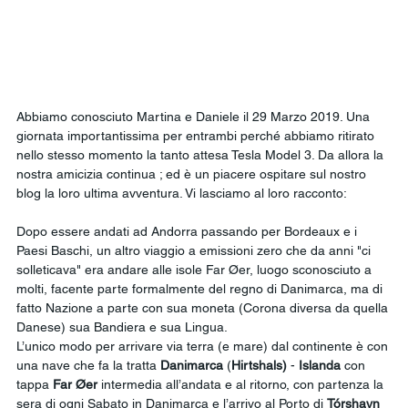
Abbiamo conosciuto Martina e Daniele il 29 Marzo 2019. Una 
giornata importantissima per entrambi perché abbiamo ritirato 
nello stesso momento la tanto attesa Tesla Model 3. Da allora la 
nostra amicizia continua ; ed è un piacere ospitare sul nostro 
blog la loro ultima avventura. Vi lasciamo al loro racconto:
Dopo essere andati ad Andorra passando per Bordeaux e i 
Paesi Baschi, un altro viaggio a emissioni zero che da anni "ci 
solleticava" era andare alle isole Far Øer, luogo sconosciuto a 
molti, facente parte formalmente del regno di Danimarca, ma di 
fatto Nazione a parte con sua moneta (Corona diversa da quella 
Danese) sua Bandiera e sua Lingua.
L’unico modo per arrivare via terra (e mare) dal continente è con 
una nave che fa la tratta 
Danimarca
 (
Hirtshals)
 - 
Islanda
 con 
tappa 
Far Øer
 intermedia all’andata e al ritorno, con partenza la 
sera di ogni Sabato in Danimarca e l’arrivo al Porto di 
Tórshavn