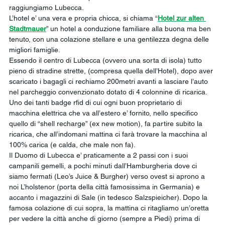
raggiungiamo Lubecca.
L’hotel e’ una vera e propria chicca, si chiama “
Hotel zur alten 
Stadtmauer
” un hotel a conduzione familiare alla buona ma ben 
tenuto, con una colazione stellare e una gentilezza degna delle 
migliori famiglie.
Essendo il centro di Lubecca (ovvero una sorta di isola) tutto 
pieno di stradine strette, (compresa quella dell’Hotel), dopo aver 
scaricato i bagagli ci rechiamo 200metri avanti a lasciare l’auto 
nel parcheggio convenzionato dotato di 4 colonnine di ricarica. 
Uno dei tanti badge rfid di cui ogni buon proprietario di 
macchina elettrica che va all’estero e’ fornito, nello specifico 
quello di “shell recharge” (ex new motion), fa partire subito la 
ricarica, che all’indomani mattina ci farà trovare la macchina al 
100% carica (e calda, che male non fa). 
Il Duomo di Lubecca e’ praticamente a 2 passi con i suoi 
campanili gemelli, a pochi minuti dall’Hamburgheria dove ci 
siamo fermati (Leo’s Juice & Burgher) verso ovest si aprono a 
noi L’holstenor (porta della città famosissima in Germania) e 
accanto i magazzini di Sale (in tedesco Salzspieicher). Dopo la 
famosa colazione di cui sopra, la mattina ci ritagliamo un’oretta 
per vedere la città anche di giorno (sempre a Piedi) prima di 