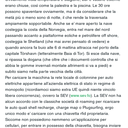
erano chiuse, così come la palestra e la piscina. Le 30 ore 
possono spaventare ovviamente, ma è da considerare che la 
metà più o meno sono di notte, il che rende la traversata 
ampiamente sopportabile. Anche se e’ mare aperto la nave 
costeggia la costa della Norvegia, entra nel mare del nord 
passando accanto a piattaforme eoliche e petrolifere off shore, 
costeggia le Shetland (che mai avrei pensato di vedere) e 
quando ancora fa buio alle 6 di mattina attracca nel porto della 
capitale Tórshavn (letteralmente Baia di Tor). Si esce dalla nave, 
si ripassa la dogana (che oltre che i documenti controlla che si 
abbia le gomme invernali montate altrimenti si va a piedi) e 
subito siamo nella parte vecchia della città.
Per caricare la macchina la rete locale di colonnine per auto 
elettriche appartiene all’azienda elettrica di stato in regime di 
monopolio (ricordiamoci siamo extra UE quindi niente vincolo 
libera concorrenza), ovvero la SEV (
www.sev.fo
). La SEV non ha 
alcun accordo con le classiche società di roaming per ricaricare 
le auto quali shell recharge, charge map o Plugsurfing, ergo 
unico modo e’ caricare con una chiavetta rfid proprietaria. 
Siccome non possiedono nemmeno un'applicazione per 
cellulari, per entrare in possesso della chiavetta, bisogna inviare 