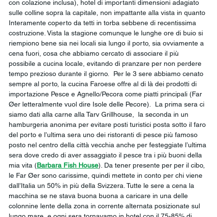
con colazione inclusa), hotel di importanti dimensioni adagiato 
sulle colline sopra la capitale, non impattante alla vista in quanto 
Interamente coperto da tetti in torba sebbene di recentissima 
costruzione. Vista la stagione comunque le lunghe ore di buio si 
riempiono bene sia nei locali sia lungo il porto, sia ovviamente a 
cena fuori, cosa che abbiamo cercato di associare il più 
possibile a cucina locale, evitando di pranzare per non perdere 
tempo prezioso durante il giorno.  Per le 3 sere abbiamo cenato 
sempre al porto, la cucina Faroese offre al di là dei prodotti di 
importazione Pesce e Agnello/Pecora come piatti principali (Far 
Øer letteralmente vuol dire Isole delle Pecore).  La prima sera ci 
siamo dati alla carne alla Tarv Grillhouse,  la seconda in un 
hamburgeria anonima per evitare posti turistici posta sotto il faro 
del porto e l’ultima sera uno dei ristoranti di pesce più famoso 
posto nel centro della città vecchia anche per festeggiate l’ultima 
sera dove credo di aver assaggiato il pesce tra i più buoni della 
mia vita (
Barbara Fish House
). Da tener presente per per il cibo, 
le Far Øer sono carissime, quindi mettete in conto per chi viene 
dall’Italia un 50% in più della Svizzera. Tutte le sere a cena la 
macchina se ne stava buona buona a caricare in una delle 
colonnine lente della zona in corrente alternata posizionate sul 
lungo mare, e ogni sera tornavamo in hotel con il 75-85% di 