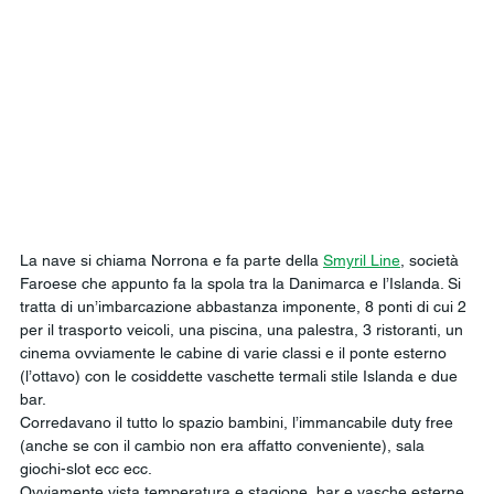
La nave si chiama Norrona e fa parte della 
Smyril Line
, società 
Faroese che appunto fa la spola tra la Danimarca e l’Islanda. Si 
tratta di un’imbarcazione abbastanza imponente, 8 ponti di cui 2 
per il trasporto veicoli, una piscina, una palestra, 3 ristoranti, un 
cinema ovviamente le cabine di varie classi e il ponte esterno 
(l’ottavo) con le cosiddette vaschette termali stile Islanda e due 
bar.
Corredavano il tutto lo spazio bambini, l’immancabile duty free 
(anche se con il cambio non era affatto conveniente), sala 
giochi-slot ecc ecc.
Ovviamente vista temperatura e stagione, bar e vasche esterne 