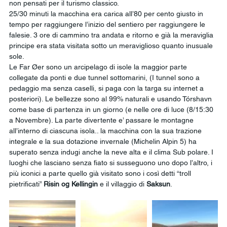
non pensati per il turismo classico.
25/30 minuti la macchina era carica all’80 per cento giusto in 
tempo per raggiungere l’inizio del sentiero per raggiungere le 
falesie. 3 ore di cammino tra andata e ritorno e già la meraviglia 
principe era stata visitata sotto un meraviglioso quanto inusuale 
sole.
Le Far Øer sono un arcipelago di isole la maggior parte 
collegate da ponti e due tunnel sottomarini, (I tunnel sono a 
pedaggio ma senza caselli, si paga con la targa su internet a 
posteriori). Le bellezze sono al 99% naturali e usando Tórshavn 
come base di partenza in un giorno (e nelle ore di luce (8/15:30 
a Novembre). La parte divertente e’ passare le montagne 
all’interno di ciascuna isola.. la macchina con la sua trazione 
integrale e la sua dotazione invernale (Michelin Alpin 5) ha 
superato senza indugi anche la neve alta e il clima Sub polare. I 
luoghi che lasciano senza fiato si susseguono uno dopo l’altro, i 
più iconici a parte quello già visitato sono i così detti “troll 
pietrificati” 
Risin og Kellingin
 e il villaggio di 
Saksun
. 