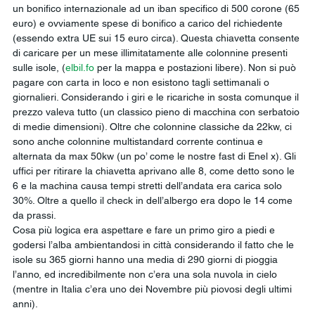
un bonifico internazionale ad un iban specifico di 500 corone (65 
euro) e ovviamente spese di bonifico a carico del richiedente 
(essendo extra UE sui 15 euro circa). Questa chiavetta consente 
di caricare per un mese illimitatamente alle colonnine presenti 
sulle isole, (
elbil.fo
 per la mappa e postazioni libere). Non si può 
pagare con carta in loco e non esistono tagli settimanali o 
giornalieri. Considerando i giri e le ricariche in sosta comunque il 
prezzo valeva tutto (un classico pieno di macchina con serbatoio 
di medie dimensioni). Oltre che colonnine classiche da 22kw, ci 
sono anche colonnine multistandard corrente continua e 
alternata da max 50kw (un po’ come le nostre fast di Enel x). Gli 
uffici per ritirare la chiavetta aprivano alle 8, come detto sono le 
6 e la machina causa tempi stretti dell’andata era carica solo 
30%. Oltre a quello il check in dell’albergo era dopo le 14 come 
da prassi.
Cosa più logica era aspettare e fare un primo giro a piedi e 
godersi l’alba ambientandosi in città considerando il fatto che le 
isole su 365 giorni hanno una media di 290 giorni di pioggia 
l’anno, ed incredibilmente non c’era una sola nuvola in cielo 
(mentre in Italia c’era uno dei Novembre più piovosi degli ultimi 
anni).