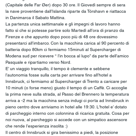
(Capitale delle Far Øer) dopo 30 ore. Il Giovedì sempre di sera 
la nave proventiene dall’Islanda riparte da Tórshavn e riattacca 
in Danimarca il Sabato Mattina.
La partenza unica settimanale e gli impegni di lavoro hanno 
fatto sì che si potesse partire solo Martedì all’ora di pranzo da 
Firenze e che appunto dopo poco più di 48 ore dovessimo 
presentarci all’imbarco. Con la macchina carica al 90 percento di 
batteria dopo 80km ci fermiamo 15minuti al Supercharger di 
Modena sud per ricevere “ l’in bocca al lupo” da parte dell’amico 
Pasquale e ripartiamo verso Nord.
E’ un viaggio tranquillo, il tempo è clemente e sebbene 
l’autonomia fosse sulla carta per arrivare fino all’hotel a 
Innsbruck, ci fermiamo al Supercharger di Trento a caricare per 
10 minuti (o forse meno) giusto il tempo di un Caffè. Ci accoglie 
la prima neve sulla strada, al Passo del Brennero la temperatura 
arriva a -2 ma la macchina senza indugi ci porta ad Innsbruck in 
pieno centro dove arriviamo in hotel alle 19:30. L'hotel e’ dotato 
di parcheggio interno con colonnina di ricarica gratuita. Cosa per 
noi nuova, al parcheggio si accede con un simpatico ascensore 
che rende l’esperienza insolita :)
Il centro di Innsbruck si gira benissimo a piedi, la posizione 