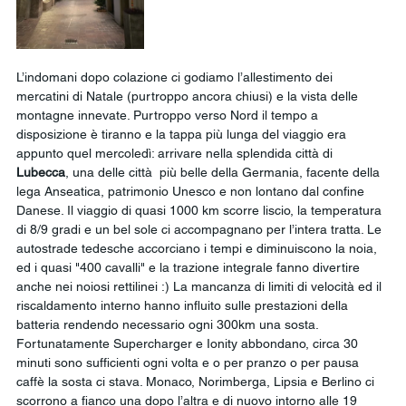
L’indomani dopo colazione ci godiamo l’allestimento dei 
mercatini di Natale (purtroppo ancora chiusi) e la vista delle 
montagne innevate. Purtroppo verso Nord il tempo a 
disposizione è tiranno e la tappa più lunga del viaggio era 
appunto quel mercoledì: arrivare nella splendida città di 
Lubecca
, una delle città  più belle della Germania, facente della 
lega Anseatica, patrimonio Unesco e non lontano dal confine 
Danese. Il viaggio di quasi 1000 km scorre liscio, la temperatura 
di 8/9 gradi e un bel sole ci accompagnano per l’intera tratta. Le 
autostrade tedesche accorciano i tempi e diminuiscono la noia, 
ed i quasi "400 cavalli" e la trazione integrale fanno divertire 
anche nei noiosi rettilinei :) La mancanza di limiti di velocità ed il 
riscaldamento interno hanno influito sulle prestazioni della 
batteria rendendo necessario ogni 300km una sosta. 
Fortunatamente Supercharger e Ionity abbondano, circa 30 
minuti sono sufficienti ogni volta e o per pranzo o per pausa 
caffè la sosta ci stava. Monaco, Norimberga, Lipsia e Berlino ci 
scorrono a fianco una dopo l’altra e di nuovo intorno alle 19 