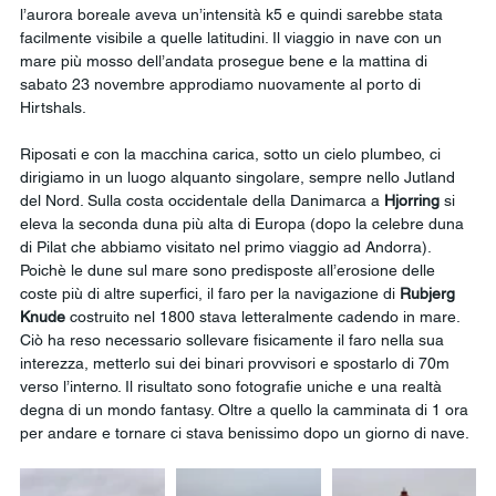
l’aurora boreale aveva un’intensità k5 e quindi sarebbe stata 
facilmente visibile a quelle latitudini. Il viaggio in nave con un 
mare più mosso dell’andata prosegue bene e la mattina di 
sabato 23 novembre approdiamo nuovamente al porto di 
Hirtshals.
Riposati e con la macchina carica, sotto un cielo plumbeo, ci 
dirigiamo in un luogo alquanto singolare, sempre nello Jutland 
del Nord. Sulla costa occidentale della Danimarca a 
Hjorring
 si 
eleva la seconda duna più alta di Europa (dopo la celebre duna 
di Pilat che abbiamo visitato nel primo viaggio ad Andorra). 
Poichè le dune sul mare sono predisposte all’erosione delle 
coste più di altre superfici, il faro per la navigazione di 
Rubjerg 
Knude
 costruito nel 1800 stava letteralmente cadendo in mare. 
Ciò ha reso necessario sollevare fisicamente il faro nella sua 
interezza, metterlo sui dei binari provvisori e spostarlo di 70m 
verso l’interno. Il risultato sono fotografie uniche e una realtà 
degna di un mondo fantasy. Oltre a quello la camminata di 1 ora 
per andare e tornare ci stava benissimo dopo un giorno di nave. 