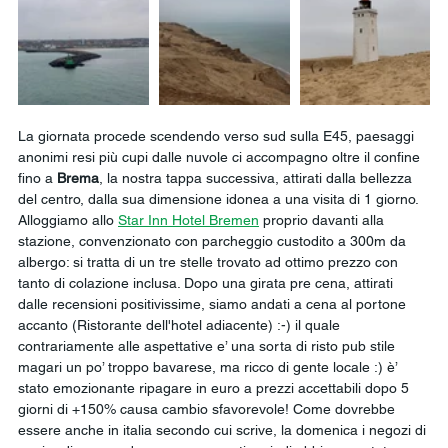
La giornata procede scendendo verso sud sulla E45, paesaggi 
anonimi resi più cupi dalle nuvole ci accompagno oltre il confine 
fino a 
Brema
, la nostra tappa successiva, attirati dalla bellezza 
del centro, dalla sua dimensione idonea a una visita di 1 giorno. 
Alloggiamo allo 
Star Inn Hotel Bremen
 proprio davanti alla 
stazione, convenzionato con parcheggio custodito a 300m da 
albergo: si tratta di un tre stelle trovato ad ottimo prezzo con 
tanto di colazione inclusa. Dopo una girata pre cena, attirati 
dalle recensioni positivissime, siamo andati a cena al portone 
accanto (Ristorante dell'hotel adiacente) :-) il quale 
contrariamente alle aspettative e’ una sorta di risto pub stile 
magari un po’ troppo bavarese, ma ricco di gente locale :) è’ 
stato emozionante ripagare in euro a prezzi accettabili dopo 5 
giorni di +150% causa cambio sfavorevole! Come dovrebbe 
essere anche in italia secondo cui scrive, la domenica i negozi di 