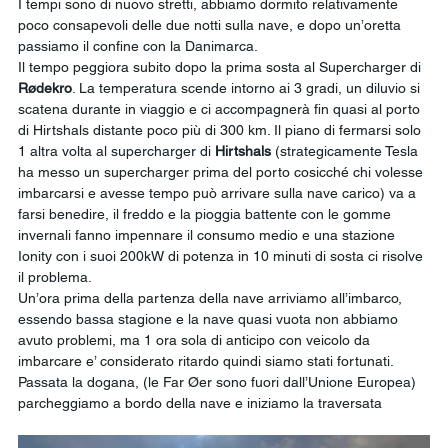
I tempi sono di nuovo stretti, abbiamo dormito relativamente 
poco consapevoli delle due notti sulla nave, e dopo un’oretta 
passiamo il confine con la Danimarca.
Il tempo peggiora subito dopo la prima sosta al Supercharger di 
Rødekro
. La temperatura scende intorno ai 3 gradi, un diluvio si 
scatena durante in viaggio e ci accompagnerà fin quasi al porto 
di Hirtshals distante poco più di 300 km. Il piano di fermarsi solo 
1 altra volta al supercharger di 
Hirtshals
 (strategicamente Tesla 
ha messo un supercharger prima del porto cosicché chi volesse 
imbarcarsi e avesse tempo può arrivare sulla nave carico) va a 
farsi benedire, il freddo e la pioggia battente con le gomme 
invernali fanno impennare il consumo medio e una stazione 
Ionity con i suoi 200kW di potenza in 10 minuti di sosta ci risolve 
il problema.
Un’ora prima della partenza della nave arriviamo all’imbarco, 
essendo bassa stagione e la nave quasi vuota non abbiamo 
avuto problemi, ma 1 ora sola di anticipo con veicolo da 
imbarcare e’ considerato ritardo quindi siamo stati fortunati.  
Passata la dogana, (le Far Øer sono fuori dall’Unione Europea) 
parcheggiamo a bordo della nave e iniziamo la traversata