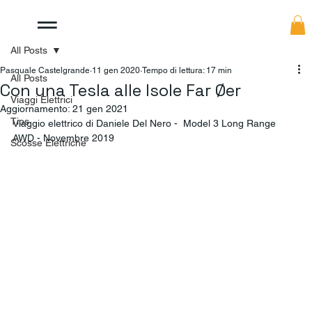
All Posts
Pasquale Castelgrande
11 gen 2020
Tempo di lettura: 17 min
All Posts
Con una Tesla alle Isole Far Øer
Viaggi Elettrici
Aggiornamento:
21 gen 2021
Tips
Viaggio elettrico di Daniele Del Nero -  Model 3 Long Range 
AWD - Novembre 2019
Scosse Elettriche