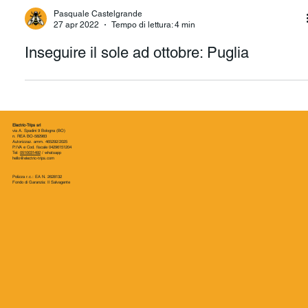
Pasquale Castelgrande
27 apr 2022
Tempo di lettura: 4 min
Inseguire il sole ad ottobre: Puglia
Electric-Trips srl
via A. Spadini 9 Bologna (BO)
n. REA BO-582983
Autorizzaz. amm. 465292/2025
P.IVA e Cod. fiscale 04296151204
Tel:
0510031492
/
whatsapp
hello@electric-trips.com
Polizza r.c.: EA N. 2628132
Fondo di Garanzia: Il Salvagente