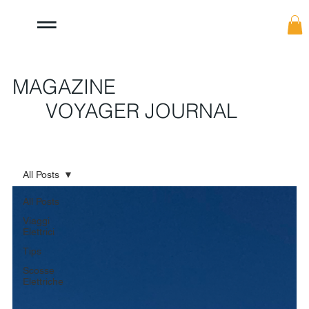
MAGAZINE
VOYAGER JOURNAL
All Posts
All Posts
Viaggi
Elettrici
Tips
Scosse
Elettriche