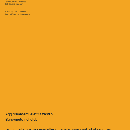
Electric-Trips srl
via A. Spadini 9 Bologna (BO)
n. REA BO-582983
Autorizzaz. amm. 465292/2025
P.IVA e Cod. fiscale 04296151204
Tel:
0510031492
/
whatsapp
hello@electric-trips.com
Polizza r.c.: EA N. 2628132
Fondo di Garanzia: Il Salvagente
Aggiornamenti elettrizzanti ?
Benvenuto nel club