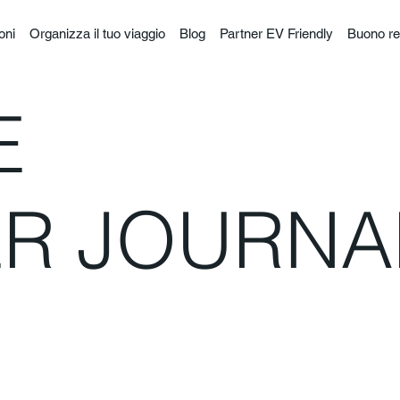
oni
Organizza il tuo viaggio
Blog
Partner EV Friendly
Buono re
E
R JOURNA