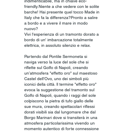
indimenticabile, ma in chiave eco-
friendly.Niente a che vedere con le solite
barche! Hai presente quel tocco Made in
Italy che fa la differenza?Pronto a salire
a bordo e a vivere il mare in modo
nuovo?
Vivi l'esperienza di un tramonto dorato a
bordo di un' imbarcazione totalmente
elettrica, in assoluto silenzio e relax.
Partendo dal Pontile Sermoneta si
naviga verso la luce del sole che si
riflette sul Golfo di Napoli, creando
un’atmosfera "effetto oro" sul maestoso
Castel dell’Ovo, uno dei simboli più
iconici della città. ll termine "effetto oro"
evoca la suggestione del tramonto sul
Golfo di Napoli, quando i raggi del sole
colpiscono la pietra di tufo giallo delle
sue mura, creando spettacolari riflessi
dorati visibili sia dal lungomare che dal
Borgo Marinari dove si transiterà in una
atmosfera particolarissima vivendo un
momento autentico di forte connessione